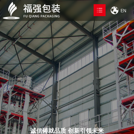
EN
首页
产品中心

解决方案
工厂展示

关于我们

新闻中心

联系我们

诚信铸就品质 创新引领未来