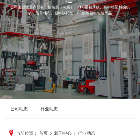
公司主要经营产品有：集装袋（吨袋）、FFS重包薄膜、高中档塑料编织
袋、防草地布、塑料软托盘、PE膜等塑料包装产品
公司动态
行业动态
当前位置：
首页
>
新闻中心
>
行业动态