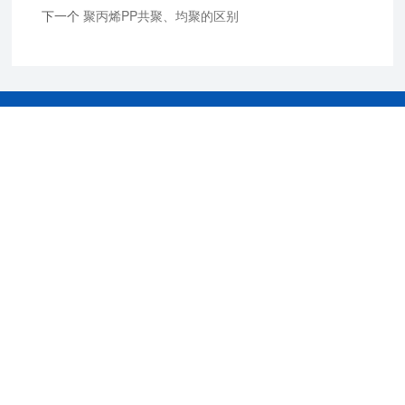
下一个
聚丙烯PP共聚、均聚的区别
关注公众号
更多精彩等着你！
电话：
028-83822200
15982252037
邮箱：
fqbags@fqbags.com
地址：四川省彭州工业开发区百苍路109号
Copyright © 2021 四川省福强包装有限责任公司 All rights
reserved
备案号：蜀ICP备2023004472号