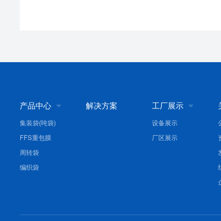
产品中心
解决方案
工厂展示


集装袋(吨袋)
设备展示
FFS重包膜
厂区展示
周转袋
编织袋