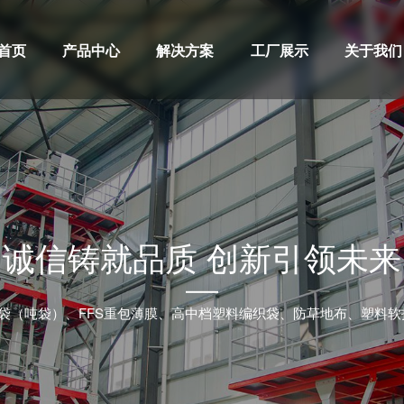
首页
产品中心
解决方案
工厂展示
关于我们
集装袋(吨袋)
设备展示
公司简介
FFS重包膜
厂区展示
资质荣誉
周转袋
发展历程
编织袋
组织机构
企业文化
诚信铸就品质 创新引领未来
袋（吨袋）、FFS重包薄膜、高中档塑料编织袋、防草地布、塑料软